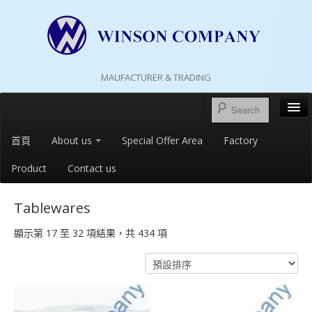
MAUFACTURER & TRADING
首頁
About us
Special Offer Area
Factory
Product
Contact us
Tablewares
顯示第 17 至 32 項結果，共 434 項