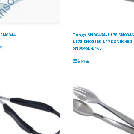
 SN0044
Tongs SN0046A-L178 SN0046
L178 SN0046C-L178 SN0046D
容
SN0046E-L165
查看內容