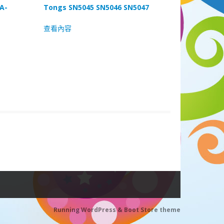
A-
Tongs SN5045 SN5046 SN5047
查看內容
Running WordPress &
Boot Store theme