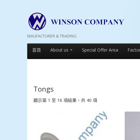
MAUFACTURER & TRADING
首頁
About us
Special Offer Area
Facto
Tongs
顯示第 1 至 16 項結果，共 40 項