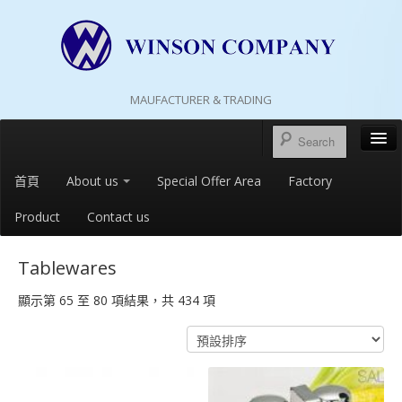
MAUFACTURER & TRADING
首頁
About us
Special Offer Area
Factory
Product
Contact us
Tablewares
顯示第 65 至 80 項結果，共 434 項