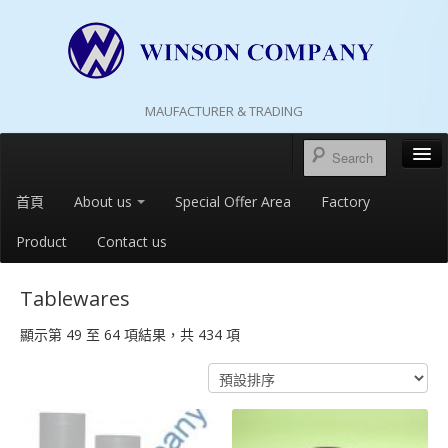
MAUFACTURER & TRADING
首頁
About us
Special Offer Area
Factory
Product
Contact us
Tablewares
顯示第 49 至 64 項結果，共 434 項