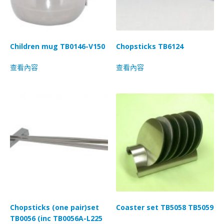
Children mug TB0146-V150
Chopsticks TB6124
查看內容
查看內容
Chopsticks (one pair)set
Coaster set TB5058 TB5059
TB0056 (inc TB0056A-L225