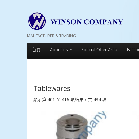
MAUFACTURER & TRADING
首頁
About us
Special Offer Area
Facto
Tablewares
顯示第 401 至 416 項結果，共 434 項