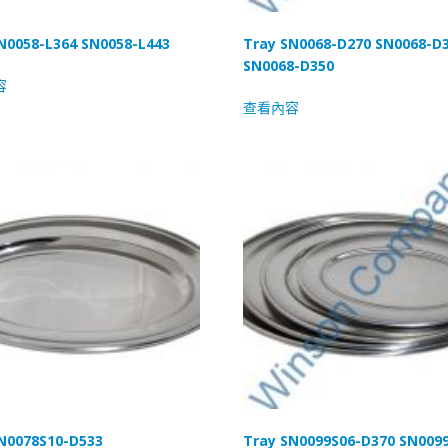
N0058-L364 SN0058-L443
Tray SN0068-D270 SN0068-D
SN0068-D350
容
查看內容
N0078S10-D533
Tray SN0099S06-D370 SN009