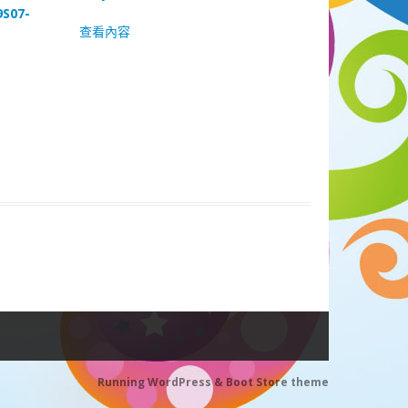
9S07-
查看內容
Running WordPress &
Boot Store theme