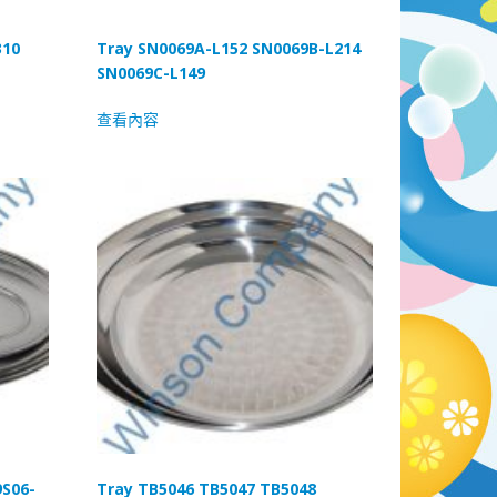
310
Tray SN0069A-L152 SN0069B-L214
SN0069C-L149
查看內容
9S06-
Tray TB5046 TB5047 TB5048