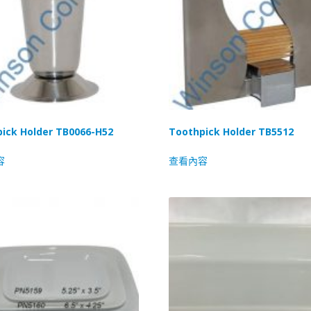
ick Holder TB0066-H52
Toothpick Holder TB5512
容
查看內容